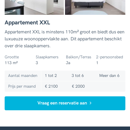
Appartement XXL
Appartement XXL is minstens 110m² groot en biedt dus een
luxueuze woonoppervlakte aan. Dit appartement beschikt
over drie slaapkamers.
Grootte
Slaapkamers
Balkon/Terras
2-persoonsbed
113 m²
3
Ja
1
Aantal maanden
1 tot 2
3 tot 6
Meer dan 6
Prijs per maand
€ 2100
€ 2000
Vraag een reservatie aan