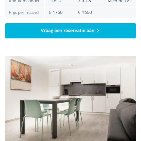
Aantal maanden
1 tot 2
3 tot 6
Meer dan 6
Prijs per maand
€ 1750
€ 1650
Vraag een reservatie aan